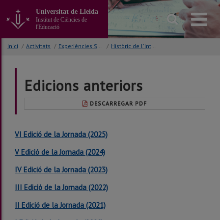
Anar
Universitat de Lleida
al
Institut de Ciències de
contingut
l'Educació
principal
de
Inici
/
Activitats
/
Experiències STEAM
/
Històric de l'intercanvi
la
pàgina
Edicions anteriors
DESCARREGAR PDF
VI Edició de la Jornada (2025)
V Edició de la Jornada (2024)
IV Edició de la Jornada (2023)
III Edició de la Jornada (2022)
II Edició de la Jornada (2021)