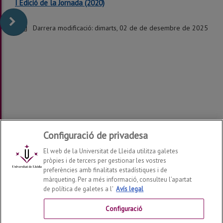
I Edició de la Jornada (2020)
Darrera modificació:
dimarts, 02 de de desembre de 2025
Configuració de privadesa
El web de la Universitat de Lleida utilitza galetes
pròpies i de tercers per gestionar les vostres
preferències amb finalitats estadístiques i de
màrqueting. Per a més informació, consulteu l’apartat
Institut de Ciències de l'Educació
de política de galetes a l'
Avís legal
2026
©
Configuració
Contactar