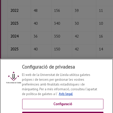
2022
48
156
39
11
2023
40
340
30
10
2024
36
350
42
16
2025
40
150
42
14
Configuració de privadesa
Darrera modificació:
dilluns, 13 de d’octubre de 2025
El web de la Universitat de Lleida utilitza galetes
pròpies i de tercers per gestionar les vostres
preferències amb finalitats estadístiques i de
màrqueting. Per a més informació, consulteu l’apartat
Institut de Ciències de l'Educació
de política de galetes a l'
Avís legal
2026
©
Configuració
Contactar