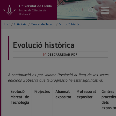
Anar
Universitat de Lleida
al
Institut de Ciències de
contingut
l'Educació
principal
de
Inici
/
Activitats
/
Mercat de Tecnologia
/
Evolució històrica
la
pàgina
Evolució històrica
DESCARREGAR PDF
A continuació es pot valorar l’evolució al llarg de les seves
edicions. S’observa que la progressió ha estat significativa:
Evolució
Projectes
Alumnat
Professorat
Centres
Mercat de
expositor
expositor
procedè
Tecnologia
dels
exposito