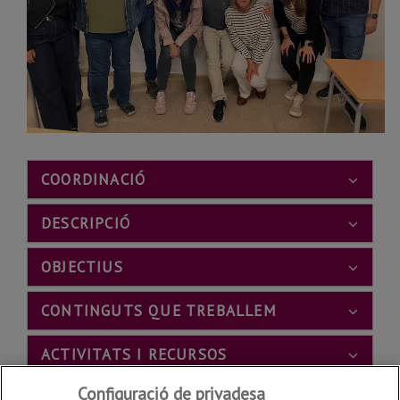
COORDINACIÓ
DESCRIPCIÓ
OBJECTIUS
CONTINGUTS QUE TREBALLEM
ACTIVITATS I RECURSOS
Configuració de privadesa