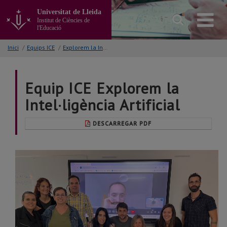
Anar
Universitat de Lleida
al
Institut de Ciències de
contingut
l'Educació
principal
de
Inici
/
Equips ICE
/
Explorem la Intel·ligència Artificial (EIA)
la
pàgina
Equip ICE Explorem la
Intel·ligència Artificial
DESCARREGAR PDF