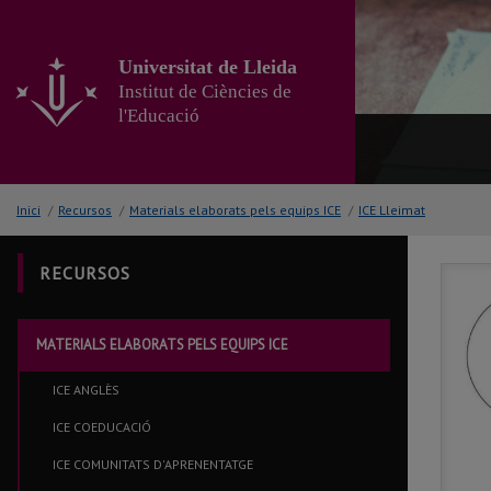
Anar
al
contingut
Universitat de Lleida
principal
Institut de Ciències de
de
l'Educació
la
pàgina
Inici
/
Recursos
/
Materials elaborats pels equips ICE
/
ICE Lleimat
RECURSOS
MATERIALS ELABORATS PELS EQUIPS ICE
ICE ANGLÈS
ICE COEDUCACIÓ
ICE COMUNITATS D'APRENENTATGE